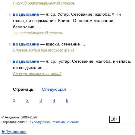
Русский орфографический словарь
воздыхание
— я; ср. Устар. Сетование, жалоба. ◊ Ни
8
гласа, ни воздыхания. Книжн. О полном молчании,
безмолвии …
Энциклопедический словарь
воздыхание
— вздохи, стенание …
9
Cловарь архаизмов русского языка
воздыхание
— я; ср.; устар. Сетование, жалоба. ни гласа,
10
ни воздыхания …
Словарь многих выражений
Страницы
Следующая
→
1
2
3
4
5
© Академик, 2000-2026
18+
Обратная связь:
Техподдержка
,
Реклама на сайте
👣 Путешествия