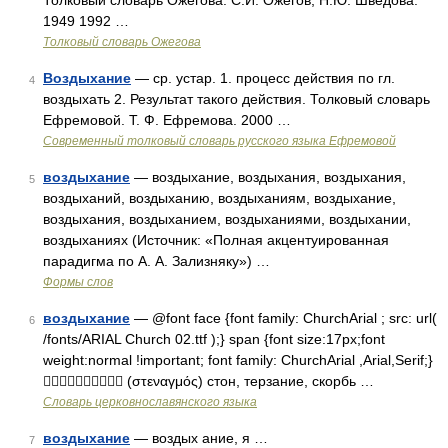
Толковый словарь Ожегова. С.И. Ожегов, Н.Ю. Шведова.
1949 1992 …
Толковый словарь Ожегова
Воздыхание
— ср. устар. 1. процесс действия по гл.
4
воздыхать 2. Результат такого действия. Толковый словарь
Ефремовой. Т. Ф. Ефремова. 2000 …
Современный толковый словарь русского языка Ефремовой
воздыхание
— воздыхание, воздыхания, воздыхания,
5
воздыханий, воздыханию, воздыханиям, воздыхание,
воздыхания, воздыханием, воздыханиями, воздыхании,
воздыханиях (Источник: «Полная акцентуированная
парадигма по А. А. Зализняку») …
Формы слов
воздыхание
— @font face {font family: ChurchArial ; src: url(
6
/fonts/ARIAL Church 02.ttf );} span {font size:17px;font
weight:normal !important; font family: ChurchArial ,Arial,Serif;}
 (στεναγμός) стон, терзание, скорбь …
Словарь церковнославянского языка
воздыхание
— воздых ание, я …
7